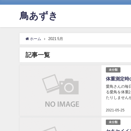
鳥あずき
ホーム
2021 5月
記事一覧
未分類
体重測定時
愛鳥さんの毎
る愛鳥を体重
たりしません
現象です。 本
2021-05-25
未分類
セキセイイ