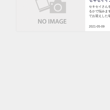
セキセイさん
るかで悩みま
でお迎えした
ても、成鳥から
2021-05-09