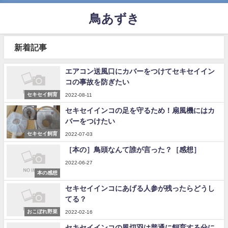
鳥あずき
新着記事
エアコン送風口にカバーをつけてセキセイイン
コの事故を防ぎたい
セキセイ飼育
2022-08-11
セキセイインコの足を守るため！扇風機にはカ
バーをつけたい
セキセイ飼育
2022-07-03
［本の］鳥頭なんて誰が言った？［感想］
2022-06-27
本の感想
セキセイインコにあげる人参が残ったらどうし
てる？
おこぼれ野菜
2022-02-16
セキセイインコの風切羽は普通に飼育する分に