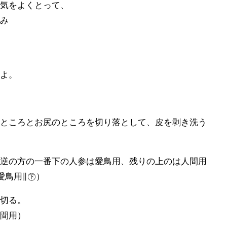
水気をよくとって、
包み
すよ。
たところとお尻のところを切り落として、皮を剥き洗う
る
は逆の方の一番下の人参は愛鳥用、残りの上のは人間用
愛鳥用∥㊦）
に切る。
人間用）