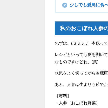
少しでも愛鳥に食
2
私のおこぼれ人参
先ずは、ほぼほぼ一本残っ
レシピといっても皮を剥い
なものですけどね。(笑)
水気をよく切ってから冷蔵
あと、人参は生よりも茹で
［材料］
・人参（おこぼれ野菜）