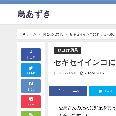
鳥あずき
ホーム
おこぼれ野菜
セキセイインコにあげる人参
おこぼれ野菜
シェア
セキセイインコに
2022-02-16
2022-02-16
Tweet
B!
はてブ
Facebook
Twitte
Pocket
愛鳥さんのために野菜を買
も多いですよね。