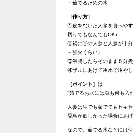
・茹でるための水
［作り方］
①皮をむいた人参を食べや
切りでもなんでもOK）
②鍋に①の人参と人参が十
～強火くらい）
③沸騰したらそのまま５分
④ザルにあげて冷水で冷や
［ポイント］
は
"茹でるお水には塩も何も入
人参は生でも茹でてもセキ
愛鳥が欲しがった場合にあ
なので、茹でる水などには