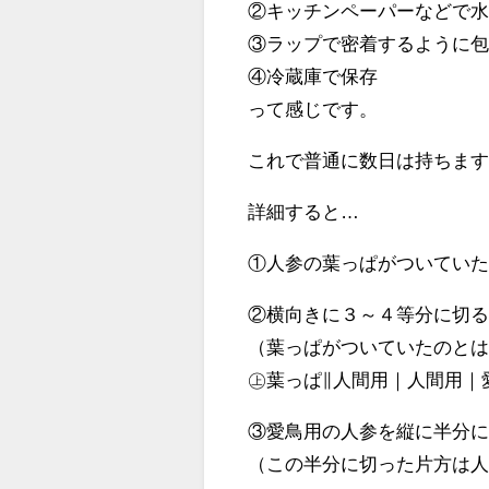
②キッチンペーパーなどで
③ラップで密着するように
④冷蔵庫で保存
って感じです。
これで普通に数日は持ちま
詳細すると…
①人参の葉っぱがついてい
②横向きに３～４等分に切
（葉っぱがついていたのと
㊤葉っぱ∥人間用｜人間用｜
③愛鳥用の人参を縦に半分
（この半分に切った片方は