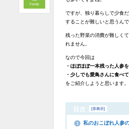
Feedly
ですが、独り暮らしで少食
することが難しいと思うん
残った野菜の消費が難しく
れません。
なので今回は
・ほぼほぼ一本残った人参
・少しでも愛鳥さんに食べ
をご紹介しようと思います
目次
[
非表示
]
私のおこぼれ人参
1