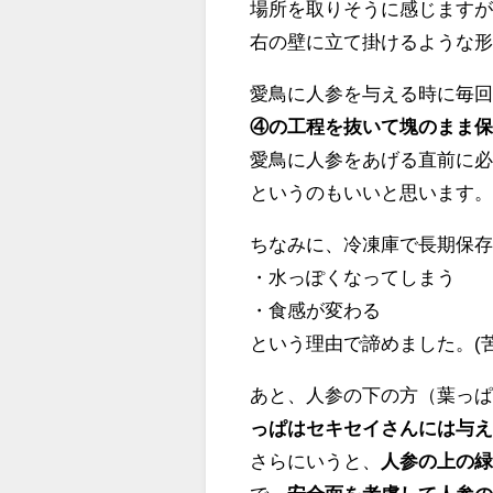
場所を取りそうに感じます
右の壁に立て掛けるような
愛鳥に人参を与える時に毎
④の工程を抜いて塊のまま
愛鳥に人参をあげる直前に
というのもいいと思います
ちなみに、冷凍庫で長期保
・水っぽくなってしまう
・食感が変わる
という理由で諦めました。(苦
あと、人参の下の方（葉っ
っぱはセキセイさんには与
さらにいうと、
人参の上の