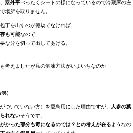
が、案外平べったくシートの様になっているので冷蔵庫の左
形で場所を取りません。
回包丁を出すのが億劫でなければ、
保存も可能
なので
必要な分を切って出してあげる。
。
存も考えましたが私の解凍方法がいまいちなのか
笑)
ぱがついていない方）を愛鳥用にした理由ですが、
人参の葉
えられない
そうです。
緑がかった部分も毒になるのでは？との考えが在る
ようなの