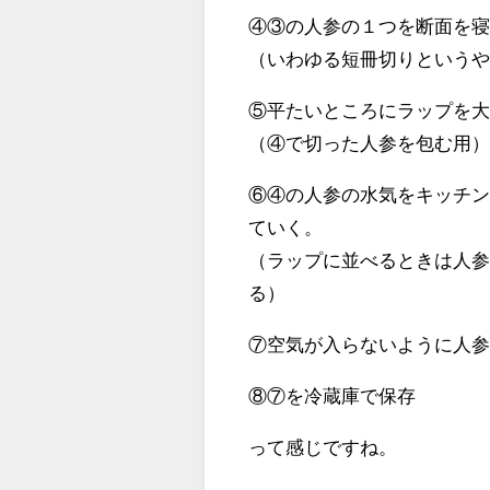
④③の人参の１つを断面を
（いわゆる短冊切りという
⑤平たいところにラップを
（④で切った人参を包む用
⑥④の人参の水気をキッチ
ていく。
（ラップに並べるときは人
る）
⑦空気が入らないように人
⑧⑦を冷蔵庫で保存
って感じですね。