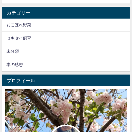
カテゴリー
おこぼれ野菜
セキセイ飼育
未分類
本の感想
プロフィール