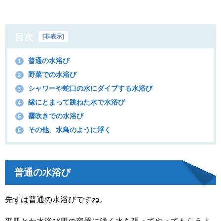
目次
[
非表示
]
普通の水浴び
1
野菜での水浴び
2
シャワーや蛇口の水にダイブする水浴び
3
縁にとまって跳ねた水で水浴び
4
霧吹きでの水浴び
5
その他、水鳥のように浮く
6
普通の水浴び
先ずは普通の水浴びですね。
平皿とか水浴び用の容器に浅く水を張ってやってもらうよ